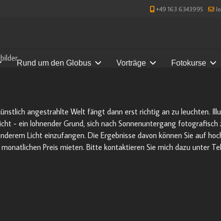
+49 163 6343995
l
bilder
Rund um den Globus
Vorträge
Fotokurse
ünstlich angestrahlte Welt fängt dann erst richtig an zu leuchten. Il
ht - ein lohnender Grund, sich nach Sonnenuntergang fotografisch zu
nderem Licht einzufangen. Die Ergebnisse davon können Sie auf hoch
 monatlichen Preis mieten. Bitte kontaktieren Sie mich dazu unter T